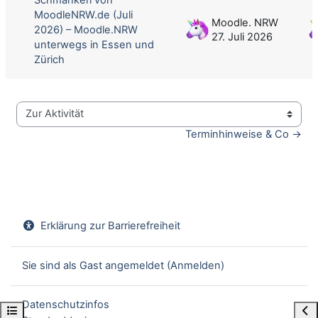
MoodleNRW.de (Juli
Moodle. NRW
2026) – Moodle.NRW
27. Juli 2026
unterwegs in Essen und
Zürich
Zur Aktivität
Terminhinweise & Co →
Erklärung zur Barrierefreiheit
Sie sind als Gast angemeldet (
Anmelden
)
Datenschutzinfos
Kursindex öffnen
Blo