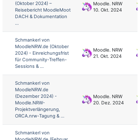
(Oktober 2024) –
Moodle. NRW
Reisebericht MoodleMoot
10. Okt. 2024
DACH & Dokumentation
...
Schmankerl von
MoodleNRW.de (Oktober
Moodle. NRW
2024) - Einreichungsfrist
21. Okt. 2024
für Community-Treffen-
Sessions & ...
Schmankerl von
MoodleNRW.de
(Dezember 2024) -
Moodle. NRW
Moodle.NRW-
20. Dez. 2024
Projektverlängerung,
ORCA.nrw-Tagung & ...
Schmankerl von
MoodleNRW.de (Februar