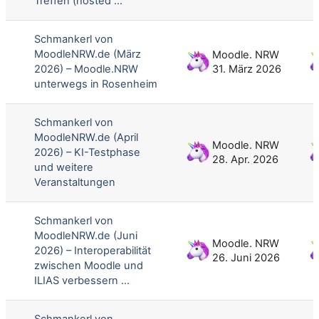
Treffen (hosted ...
Schmankerl von
MoodleNRW.de (März
Moodle. NRW
2026) – Moodle.NRW
31. März 2026
unterwegs in Rosenheim
Schmankerl von
MoodleNRW.de (April
Moodle. NRW
2026) – KI-Testphase
28. Apr. 2026
und weitere
Veranstaltungen
Schmankerl von
MoodleNRW.de (Juni
Moodle. NRW
2026) – Interoperabilität
26. Juni 2026
zwischen Moodle und
ILIAS verbessern ...
Schmankerl von