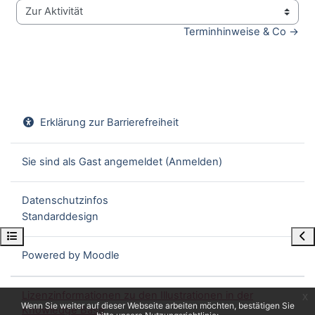
Zur Aktivität
Terminhinweise & Co →
Erklärung zur Barrierefreiheit
Sie sind als Gast angemeldet (
Anmelden
)
Datenschutzinfos
Standarddesign
Kursindex öffnen
Blo
Powered by
Moodle
Lizenzinformationen zu den Illustrationen in der
x
Wenn Sie weiter auf dieser Webseite arbeiten möchten, bestätigen Sie
Knowledge Base