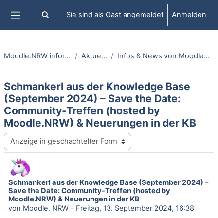
Zum Hauptinhalt
Sie sind als Gast angemeldet
Anmelden
Sucheingabe umschalten
Website-Übersicht
Moodle.NRW informiert
Aktuelles
Infos & News von MoodleNRW.de
Schmankerl aus der Knowledge Base
(September 2024) – Save the Date:
Community-Treffen (hosted by
Moodle.NRW) & Neuerungen in der KB
Anzeigemodus
Schmankerl aus der Knowledge Base (September 2024) –
Anzahl Antworten: 0
Save the Date: Community-Treffen (hosted by
Moodle.NRW) & Neuerungen in der KB
von
Moodle. NRW
-
Freitag, 13. September 2024, 16:38