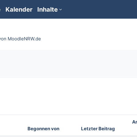
e
Kalender
Inhalte
 von MoodleNRW.de
urchsuchen
A
Begonnen von
Letzter Beitrag