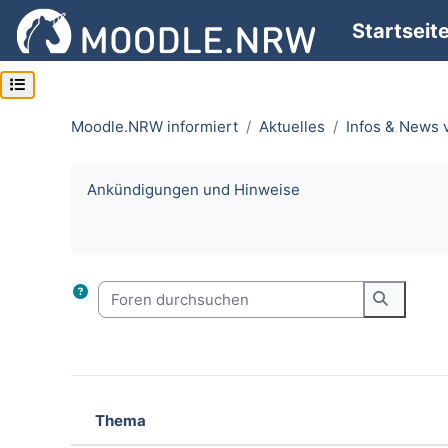
Zum Hauptinhalt
Startseit
Kursindex öffnen
Moodle.NRW informiert
Aktuelles
Infos & News
Abschlussbedingungen
Ankündigungen und Hinweise
Foren durchsuchen
Foren d
Thema
Status