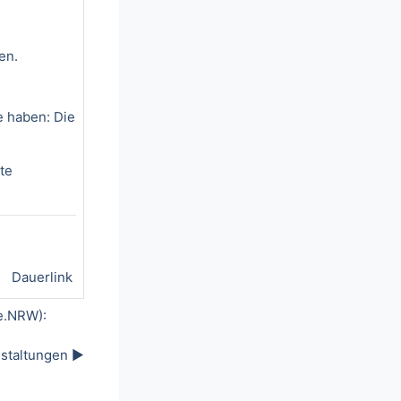
en.
 haben: Die
te
Dauerlink
e.NRW):
staltungen ▶︎