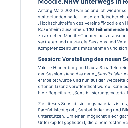
Moodle.NRW unterwegs in 
Anfang März 2026 war es endlich wieder so
stattgefunden hatte – unseren Reisebericht
„Hochschultreffen des Vereins "Moodle an Ho
Rosenheim zusammen.
146 Teilnehmende
t
zu aktuellen Moodle-Themen auszutauschen
vertreten und nutzte die Sessions und Ver
Kompetenzzentrums mitzunehmen und sich 
Session: Vorstellung des neuen Se
Valerie Hindenburg und Laura Schaffeld reich
der Session stand das neue
„Sensibilisierun
erarbeitet wurde und nun auf der Webseite
offenen Lizenz veröffentlicht wurde, kann e
hier:
Begleitkurs „Sensibilisierungsmaterial B
Ziel dieses Sensibilisierungsmaterials ist e
Farbfehlsichtigkeit, Sehbehinderung und Blind
unterstützen. Um einen möglichst niedrigschw
Unterkapitel gegliedert, die einem festen S