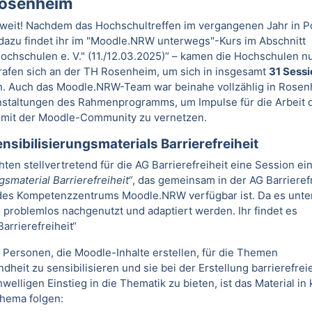
Rosenheim
 weit! Nachdem das Hochschultreffen im vergangenen Jahr in 
 dazu findet ihr im "Moodle.NRW unterwegs"-Kurs im Abschnitt
chschulen e. V." (11./12.03.2025)“
– kamen die Hochschulen nu
rafen sich an der TH Rosenheim, um sich in insgesamt
31 Sessi
. Auch das Moodle.NRW-Team war beinahe vollzählig in Rose
anstaltungen des Rahmenprogramms, um Impulse für die Arbeit 
mit der Moodle-Community zu vernetzen.
nsibilisierungsmaterials Barrierefreiheit
ten stellvertretend für die AG Barrierefreiheit eine Session ei
gsmaterial Barrierefreiheit“
, das gemeinsam in der AG Barrierefr
 des Kompetenzzentrums Moodle.NRW verfügbar ist. Da es unter
s problemlos nachgenutzt und adaptiert werden. Ihr findet es
arrierefreiheit“
s, Personen, die Moodle-Inhalte erstellen, für die Themen
heit zu sensibilisieren und sie bei der Erstellung barrierefreie
elligen Einstieg in die Thematik zu bieten, ist das Material in
chema folgen: