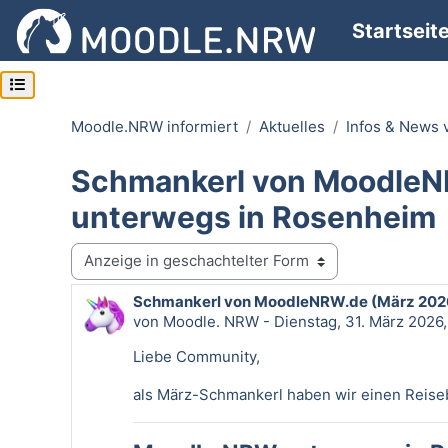
Zum Hauptinhalt
Startseit
Kursindex öffnen
Moodle.NRW informiert
Aktuelles
Infos & News
Schmankerl von MoodleN
unterwegs in Rosenheim
Anzeigemodus
Schmankerl von MoodleNRW.de (März 2026
Anzahl Antworten: 0
von
Moodle. NRW
-
Dienstag, 31. März 2026,
Liebe Community,
als März-Schmankerl haben wir einen Reiseb