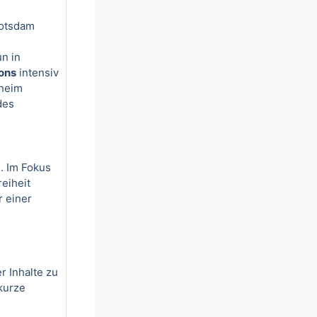
Potsdam
n in
ons
intensiv
nheim
des
n. Im Fokus
eiheit
 einer
r Inhalte zu
 kurze