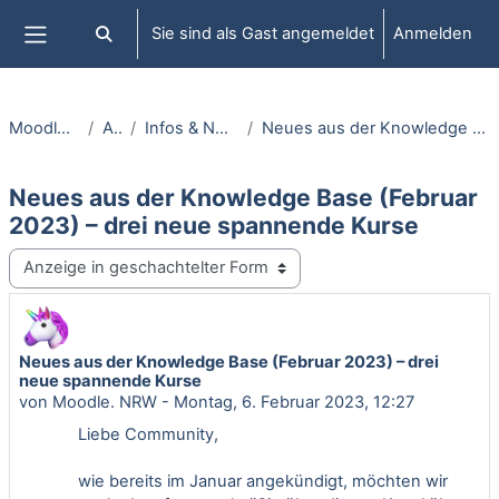
Zum Hauptinhalt
Sie sind als Gast angemeldet
Anmelden
Sucheingabe umschalten
Website-Übersicht
Moodle.NRW informiert
Aktuelles
Infos & News von MoodleNRW.de
Neues aus der Knowledge Base (Februar 2023) – drei neue spannende Kurse
Neues aus der Knowledge Base (Februar
2023) – drei neue spannende Kurse
Anzeigemodus
Neues aus der Knowledge Base (Februar 2023) – drei
Anzahl Antworten: 0
neue spannende Kurse
von
Moodle. NRW
-
Montag, 6. Februar 2023, 12:27
Liebe Community,
wie bereits im Januar angekündigt, möchten wir