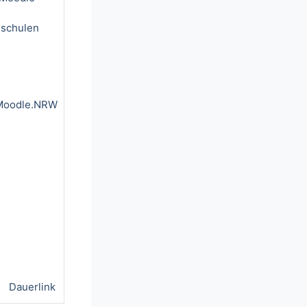
hschulen
Moodle.NRW
:
Dauerlink