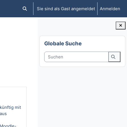
Sie sind als Gast angemeldet
Anmelden
Sucheingabe umschalten
Blöcke
Globale Suche überspringen
Globale Suche
Suchen
Suche
künftig mit
naus
 Moodle-