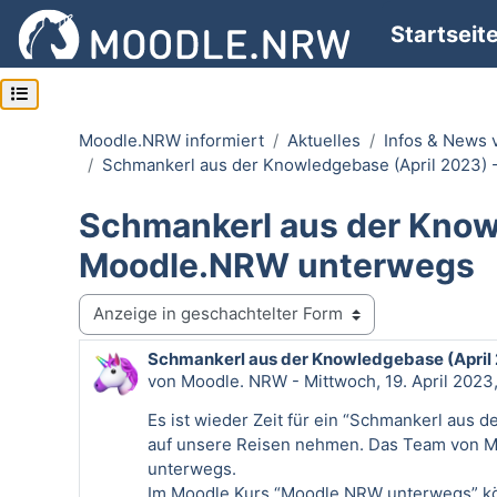
Zum Hauptinhalt
Startseit
Kursindex öffnen
Moodle.NRW informiert
Aktuelles
Infos & News
Schmankerl aus der Knowledgebase (April 2023)
Schmankerl aus der Know
Moodle.NRW unterwegs
Anzeigemodus
Schmankerl aus der Knowledgebase (April
Anzahl Antworten: 0
von
Moodle. NRW
-
Mittwoch, 19. April 2023
Es ist wieder Zeit für ein “Schmankerl aus
auf unsere Reisen nehmen. Das Team von Mo
unterwegs.
Im Moodle Kurs “Moodle.NRW unterwegs” könn