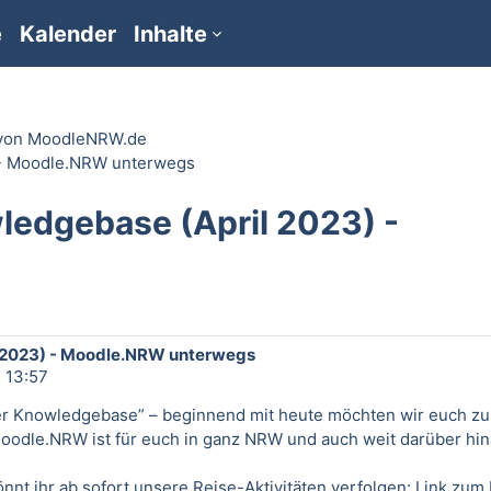
e
Kalender
Inhalte
 von MoodleNRW.de
 - Moodle.NRW unterwegs
ledgebase (April 2023) -
 2023) - Moodle.NRW unterwegs
, 13:57
 der Knowledgebase” – beginnend mit heute möchten wir euch zu
odle.NRW ist für euch in ganz NRW und auch weit darüber hi
t ihr ab sofort unsere Reise-Aktivitäten verfolgen:
Link zum