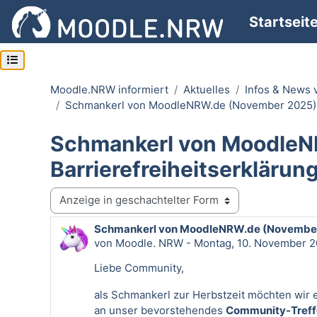
Zum Hauptinhalt
Startseit
Kursindex öffnen
Moodle.NRW informiert
Aktuelles
Infos & News
Schmankerl von MoodleNRW.de (November 2025) –
Schmankerl von MoodleN
Barrierefreiheitserkläru
Anzeigemodus
Schmankerl von MoodleNRW.de (November 2
Anzahl Antworten: 0
von
Moodle. NRW
-
Montag, 10. November 2
Liebe Community,
als Schmankerl zur Herbstzeit möchten wir 
an unser bevorstehendes
Community-Treff