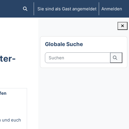
Sie sind als Gast angemeldet
Anmelden
Sucheingabe umschalten
Blöcke
Globale Suche überspringen
Globale Suche
Suchen
ter-
Suche
fen
 und euch