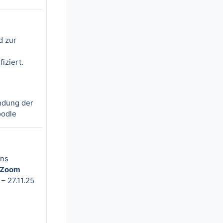
d zur
iziert.
ndung der
oodle
ons
r Zoom
– 27.11.25