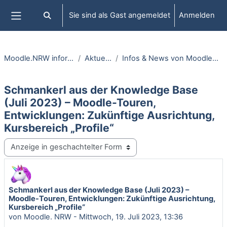
Zum Hauptinhalt
Sie sind als Gast angemeldet
Anmelden
Sucheingabe umschalten
Website-Übersicht
Moodle.NRW informiert
Aktuelles
Infos & News von MoodleNRW.de
Schmankerl aus der Knowledge Base
(Juli 2023) – Moodle-Touren,
Entwicklungen: Zukünftige Ausrichtung,
Kursbereich „Profile“
Anzeigemodus
Schmankerl aus der Knowledge Base (Juli 2023) –
Anzahl Antworten: 0
Moodle-Touren, Entwicklungen: Zukünftige Ausrichtung,
Kursbereich „Profile“
von
Moodle. NRW
-
Mittwoch, 19. Juli 2023, 13:36