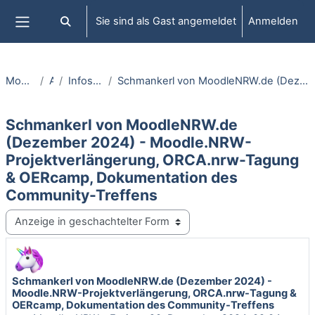
Zum Hauptinhalt
Sie sind als Gast angemeldet
Anmelden
Sucheingabe umschalten
Website-Übersicht
Moodle.NRW informiert
Aktuelles
Infos & News von MoodleNRW.de
Schmankerl von MoodleNRW.de (Dezember 2024) - Moodle.NRW-Projektverlängerung, ORCA.nrw-Tagung & OERcamp, Dokumentation des Community-Treffens
Schmankerl von MoodleNRW.de
(Dezember 2024) - Moodle.NRW-
Projektverlängerung, ORCA.nrw-Tagung
& OERcamp, Dokumentation des
Community-Treffens
Anzeigemodus
Schmankerl von MoodleNRW.de (Dezember 2024) -
Anzahl Antworten: 0
Moodle.NRW-Projektverlängerung, ORCA.nrw-Tagung &
OERcamp, Dokumentation des Community-Treffens