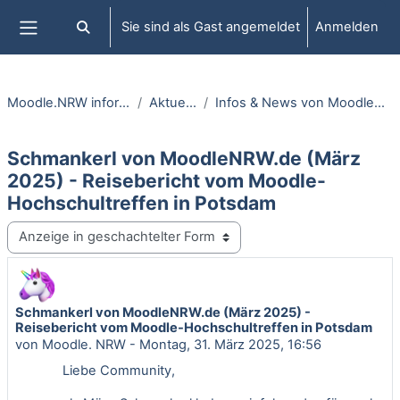
Zum Hauptinhalt
Sie sind als Gast angemeldet
Anmelden
Sucheingabe umschalten
Website-Übersicht
Moodle.NRW informiert
Aktuelles
Infos & News von MoodleNRW.de
Schmankerl von MoodleNRW.de (März
2025) - Reisebericht vom Moodle-
Hochschultreffen in Potsdam
Anzeigemodus
Schmankerl von MoodleNRW.de (März 2025) -
Anzahl Antworten: 0
Reisebericht vom Moodle-Hochschultreffen in Potsdam
von
Moodle. NRW
-
Montag, 31. März 2025, 16:56
Liebe Community,