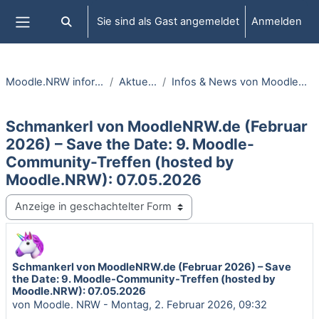
Zum Hauptinhalt
Sie sind als Gast angemeldet
Anmelden
Sucheingabe umschalten
Website-Übersicht
Moodle.NRW informiert
Aktuelles
Infos & News von MoodleNRW.de
Schmankerl von MoodleNRW.de (Februar
2026) – Save the Date: 9. Moodle-
Community-Treffen (hosted by
Moodle.NRW): 07.05.2026
Anzeigemodus
Schmankerl von MoodleNRW.de (Februar 2026) – Save
Anzahl Antworten: 0
the Date: 9. Moodle-Community-Treffen (hosted by
Moodle.NRW): 07.05.2026
von
Moodle. NRW
-
Montag, 2. Februar 2026, 09:32