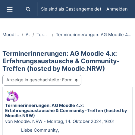
Zum Hauptinhalt
Sie sind als Gast angemeldet
Anmelden
Sucheingabe umschalten
Website-Übersicht
Moodle.NRW informiert
Aktuelles
Terminhinweise & Co
Terminerinnerungen: AG Moodle 4.x: Erfahrungsaustausche & Community-Treffen (hosted by Moodle.NRW)
Terminerinnerungen: AG Moodle 4.x:
Erfahrungsaustausche & Community-
Treffen (hosted by Moodle.NRW)
Anzeigemodus
Terminerinnerungen: AG Moodle 4.x:
Anzahl Antworten: 0
Erfahrungsaustausche & Community-Treffen (hosted by
Moodle.NRW)
von
Moodle. NRW
-
Montag, 14. Oktober 2024, 16:01
Liebe Community,