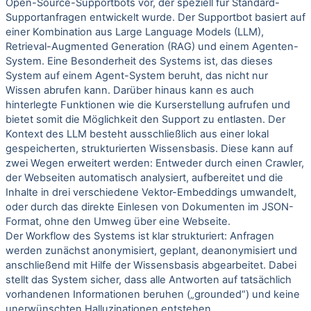
Open-Source-Supportbots vor, der speziell für Standard-
Supportanfragen entwickelt wurde. Der Supportbot basiert auf
einer Kombination aus Large Language Models (LLM),
Retrieval-Augmented Generation (RAG) und einem Agenten-
System. Eine Besonderheit des Systems ist, das dieses
System auf einem Agent-System beruht, das nicht nur
Wissen abrufen kann. Darüber hinaus kann es auch
hinterlegte Funktionen wie die Kurserstellung aufrufen und
bietet somit die Möglichkeit den Support zu entlasten. Der
Kontext des LLM besteht ausschließlich aus einer lokal
gespeicherten, strukturierten Wissensbasis. Diese kann auf
zwei Wegen erweitert werden: Entweder durch einen Crawler,
der Webseiten automatisch analysiert, aufbereitet und die
Inhalte in drei verschiedene Vektor-Embeddings umwandelt,
oder durch das direkte Einlesen von Dokumenten im JSON-
Format, ohne den Umweg über eine Webseite.
Der Workflow des Systems ist klar strukturiert: Anfragen
werden zunächst anonymisiert, geplant, deanonymisiert und
anschließend mit Hilfe der Wissensbasis abgearbeitet. Dabei
stellt das System sicher, dass alle Antworten auf tatsächlich
vorhandenen Informationen beruhen („grounded“) und keine
unerwünschten Halluzinationen entstehen.