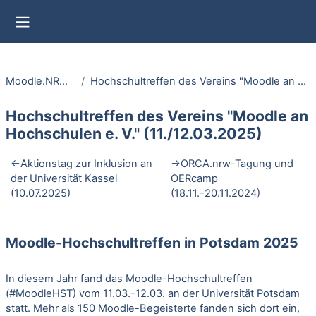
Zum Hauptinhalt
Website-Übersicht
Moodle.NRW unterwegs
Hochschultreffen des Vereins "Moodle an Hochschulen e. V." (11./12.03.2025)
Hochschultreffen des Vereins "Moodle an
Hochschulen e. V." (11./12.03.2025)
Abschnittsübersicht
←
Aktionstag zur Inklusion an
→
ORCA.nrw-Tagung und
der Universität Kassel
OERcamp
(10.07.2025)
(18.11.-20.11.2024)
Moodle-Hochschultreffen in Potsdam 2025
In diesem Jahr fand das Moodle-Hochschultreffen
(#MoodleHST) vom 11.03.-12.03. an der Universität Potsdam
statt. Mehr als 150 Moodle-Begeisterte fanden sich dort ein,