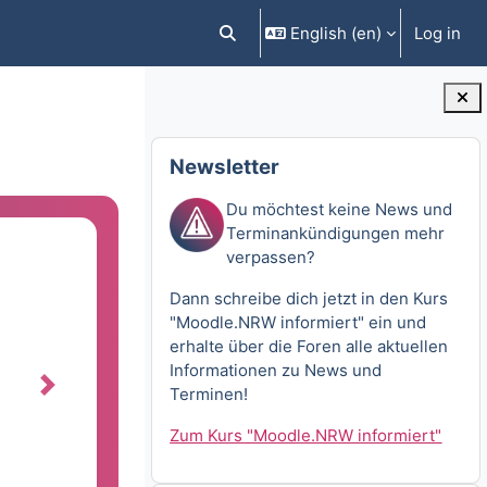
English ‎(en)‎
Log in
Toggle search input
Blocks
Skip Newsletter
Newsletter
Du möchtest keine News und
Terminankündigungen mehr
verpassen?
Dann schreibe dich jetzt in den Kurs
"Moodle.NRW informiert" ein und
erhalte über die Foren alle aktuellen
Informationen zu News und
Terminen!
next
Zum Kurs "Moodle.NRW informiert"