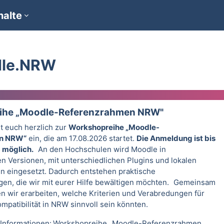
halte
dle.NRW
ihe „Moodle-Referenzrahmen NRW"
 euch herzlich zur
Workshopreihe „Moodle-
n NRW“
ein, die am 17.08.2026 startet.
Die Anmeldung ist bis
6 möglich.
An den Hochschulen wird Moodle in
en Versionen, mit unterschiedlichen Plugins und lokalen
n eingesetzt. Dadurch entstehen praktische
en, die wir mit eurer Hilfe bewältigen möchten. Gemeinsam
n wir erarbeiten, welche Kriterien und Verabredungen für
patibilität in NRW sinnvoll sein könnten.
Informationen:
Workshopreihe „Moodle-Referenzrahmen