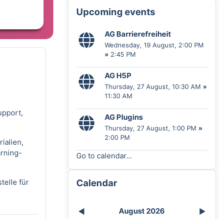
Skip Upcoming events
Upcoming events
AG Barrierefreiheit
Wednesday, 19 August
, 2:00 PM
»
2:45 PM
AG H5P
Thursday, 27 August
, 10:30 AM
»
11:30 AM
upport,
AG Plugins
Thursday, 27 August
, 1:00 PM
»
2:00 PM
ialien,
rning-
Go to calendar...
Skip Calendar
telle für
Calendar
August 2026
◀︎
▶︎