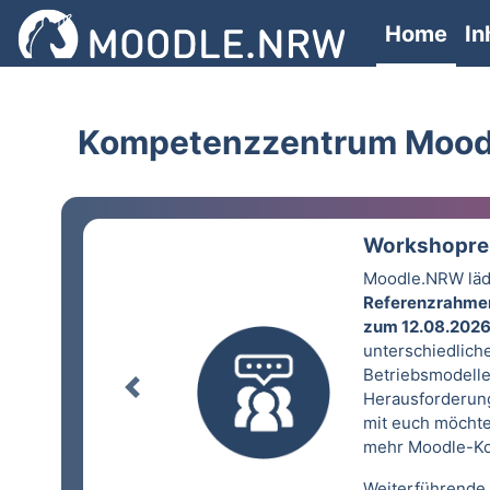
Skip to main content
Home
In
Kompetenzzentrum Moo
Workshopre
Moodle.NRW lädt
Referenzrahme
zum 12.08.202
unterschiedlich
Betriebsmodelle
prev
Herausforderung
mit euch möchte
mehr Moodle-Kom
Weiterführende 