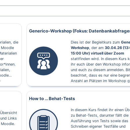
Generico-Workshop (Fokus: Datenbankabfrage
ialien, die
Dies ist der Begleitkurs zum
Gene
n Moodle
Workshop
, der am
30.04.26 (13
aterialien
15:00 Uhr) virtuell über Zoom
der
stattfinden wird. In diesem Kurs 
or*innen.
ihr euch über den Workshop info
alien,
und euch zu diesem anmelden. Bit
Moodle
beachtet, dass es nur eine begre
-
Anzahl an Plätzen im Workshop g
ne
rientierung
leichtert.
How to ... Behat-Tests
In diesem Kurs findet ihr einen Üb
 Übersicht
zu Behat-Tests, darunter fällt die
und Links
Ausführung von Tests sowie das
n Moodle.
Schreiben eigener Testfälle und