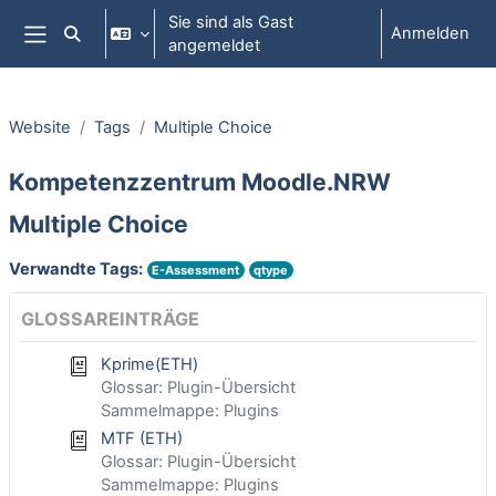
Zum Hauptinhalt
Sie sind als Gast
Anmelden
Sucheingabe umschalten
angemeldet
Website-Übersicht
Website
Tags
Multiple Choice
Kompetenzzentrum Moodle.NRW
Multiple Choice
Verwandte Tags:
E-Assessment
qtype
GLOSSAREINTRÄGE
Kprime(ETH)
Glossar: Plugin-Übersicht
Sammelmappe: Plugins
MTF (ETH)
Glossar: Plugin-Übersicht
Sammelmappe: Plugins