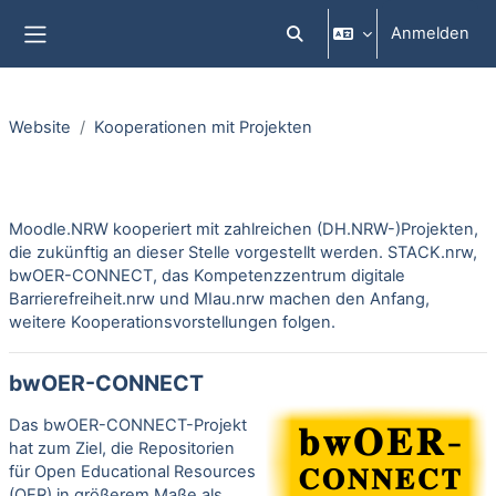
Zum Hauptinhalt
Anmelden
Sucheingabe umschalten
Website-Übersicht
Website
Kooperationen mit Projekten
Abschlussbedingungen
Moodle.NRW kooperiert mit zahlreichen (DH.NRW-)Projekten,
die zukünftig an dieser Stelle vorgestellt werden. STACK.nrw,
bwOER-CONNECT, das Kompetenzzentrum digitale
Barrierefreiheit.nrw und MIau.nrw machen den Anfang,
weitere Kooperationsvorstellungen folgen.
bwOER-CONNECT
Das bwOER-CONNECT-Projekt
hat zum Ziel, die Repositorien
für Open Educational Resources
(OER) in größerem Maße als