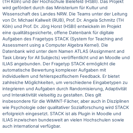
(TH Köln) und der Hochschule Bielefeld (HSBI). Das Projekt
wird gefördert durch das Ministerium für Kultur und
Wissenschaft des Landes NRW. Die Teams unter der Leitung
von Dr. Michael Kallweit (RUB), Prof. Dr. Angela Schmitz (TH
Köln) und Prof. Dr. Jörg Horst (HSBI) entwickeln im Projekt
eine qualitätsgesicherte, offene Datenbank für digitale
Aufgaben des Fragetyps STACK (System for Teaching and
Assessment using a Computer Algebra Kernel). Die
Datenbank wird unter dem Namen ATLAS (Assignment and
Task Library for All Subjects) veröffentlicht und an Moodle und
ILIAS angebunden. Der Fragetyp STACK ermöglicht die
automatische Bewertung komplexer Aufgaben mit
individuellem und fehlerspezifischem Feedback. Er bietet
zahlreiche Möglichkeiten, um verschiedene Eingabetypen zu
integrieren und Aufgaben durch Randomisierung, Adaptivität
und Interaktivität vielseitig zu gestalten. Dies gilt
insbesondere für die WiMINT-Fächer, aber auch in Disziplinen
wie Psychologie oder qualitativer Sozialforschung wird STACK
erfolgreich eingesetzt. STACK ist als Plugin in Moodle und
ILIAS inzwischen bundesweit an vielen Hochschulen sowie
auch international verfügbar.