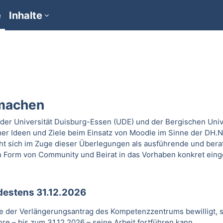
e
Inhalte
machen
der Universität Duisburg-Essen (UDE) und der Bergischen Univ
er Ideen und Ziele beim Einsatz von Moodle im Sinne der DH.
 sich im Zuge dieser Überlegungen als ausführende und berat
 Form von Community und Beirat in das Vorhaben konkret ein
ndestens 31.12.2026
rde der Verlängerungsantrag des Kompetenzzentrums bewilligt, 
e – bis zum 31.12.2026 – seine Arbeit fortführen kann.