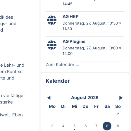
14:45
AG H5P
ik des
ngs- und
Donnerstag, 27. August
, 10:30
»
11:30
nd
AG Plugins
Donnerstag, 27. August
, 13:00
»
14:00
Zum Kalender ...
le Lehr- und
sem Kontext
Kalender überspringen
rte und
Kalender
vielfältiger
August 2026
◀︎
▶︎
 starke
Montag
Dienstag
Mittwoch
Donnerstag
Freitag
Samstag
Sonnta
Mo
Di
Mi
Do
Fr
Sa
So
Keine Termine, S
Keine Term
1
2
tweit. Eben
Keine Termine, Montag, 3. August
Keine Termine, Dienstag, 4. August
3 Termine, Mittwoch, 5. August
Keine Termine, Donnerstag, 6.
Keine Termine, Freitag, 
Keine Termine, S
Keine Term
3
4
5
6
7
8
9