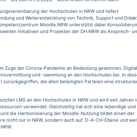
ierungsvereinbarung der Hochschulen in NRW
und liefert
ndung und Weiterentwicklung von Technik, Support und Didakt
ompetenzzentrum Moodle.NRW unterstützt dabei Konsolidieru
weiten Initiativen und Projekten der DH.NRW als Ansprech- u
zt im Zuge der Corona-Pandemie an Bedeutung gewonnen. Digita
sensvermittlung und -sammlung an den Hochschulen bei. In die
urückgegriffen, die allen beteiligten Parteien eine strukturie
tzten LMS an den Hochschulen in NRW und wird seit Jahren in 
essourcen verwendet. Gleichzeitig hat sich eine lebendige und
g und die Harmonisierung der Moodle-Nutzung bildet einen der
hre nicht nur in NRW, sondern auch auf D-A-CH-Ebene und wel
.NRW.