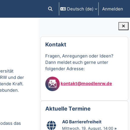
Deutsch ‎(de)‎
Anmelden
Sucheingabe umschalten
Blöcke
Kontakt überspringen
Kontakt
Fragen, Anregungen oder Ideen?
Dann meldet euch gerne unter
folgender Adresse:
ersität
NRW und der
kontakt@moodlenrw.de
ende Kraft.
gebunden.
Aktuelle Termine überspringen
Aktuelle Termine
AG Barrierefreiheit
sodass das
Mittwoch, 19. August
, 14:00
»