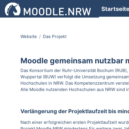
Zum Hauptinhalt
Startseit
Website
Das Projekt
Abschlussbedingungen
Moodle gemeinsam nutzbar 
Das Konsortium der Ruhr-Universität Bochum (RUB), 
Wuppertal (BUW) verfolgt die Umsetzung gemeinsam
Hochschulen in NRW. Das Kompetenzzentrum versteht
Alle Moodle nutzenden Hochschulen aus NRW sind in
Verlängerung der Projektlaufzeit bis mi
Nach einer erfolgreichen ersten Projektlaufzeit wu
Projekt Moodle.NRW mindestens für weitere zwei Jahr