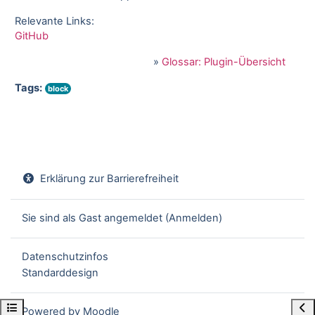
Relevante Links:
GitHub
»
Glossar: Plugin-Übersicht
Tags:
block
Erklärung zur Barrierefreiheit
Sie sind als Gast angemeldet (
Anmelden
)
Datenschutzinfos
Standarddesign
Kursindex öffnen
Blo
Powered by
Moodle