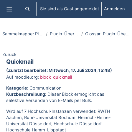
Zum Hauptinhalt
Sie sind als Gast angemeldet
Anmelden
Sucheingabe umschalten
Website-Übersicht
Sammelmappe: Plugins
Plugin-Übersicht
Glossar: Plugin-Übersicht
Zurück
Quickmail
(Zuletzt bearbeitet: Mittwoch, 17. Juli 2024, 15:48)
Auf moodle.org:
block_quickmail
Kategorie:
Communication
Kurzbeschreibung:
Dieser Block ermöglicht das
selektive Versenden von E-Mails per Bulk.
Wird auf 7 Hochschul-Instanzen verwendet: RWTH
Aachen, Ruhr-Universität Bochum, Heinrich-Heine-
Universität Düsseldorf, Hochschule Düsseldorf,
Hochschule Hamm-Lippstadt