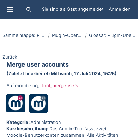
Zum Hauptinhalt
Sie sind als Gast angemeldet
Anmelden
Sucheingabe umschalten
Website-Übersicht
Sammelmappe: Plugins
Plugin-Übersicht
Glossar: Plugin-Übersicht
Zurück
Merge user accounts
(Zuletzt bearbeitet: Mittwoch, 17. Juli 2024, 15:25)
Auf moodle.org:
tool_mergeusers
Kategorie:
Administration
Kurzbeschreibung:
Das Admin-Tool fasst zwei
Moodle-Benutzerkonten zusammen. Alle Aktivitäten