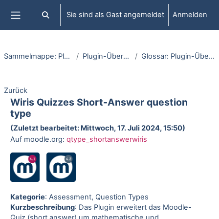
Zum Hauptinhalt
Sie sind als Gast angemeldet
Anmelden
Sucheingabe umschalten
Website-Übersicht
Sammelmappe: Plugins
Plugin-Übersicht
Glossar: Plugin-Übersicht
Zurück
Wiris Quizzes Short-Answer question
type
(Zuletzt bearbeitet: Mittwoch, 17. Juli 2024, 15:50)
Auf moodle.org:
qtype_shortanswerwiris
Kategorie
: Assessment, Question Types
Kurzbeschreibung
: Das Plugin erweitert das Moodle-
Quiz (short answer) um mathematische und