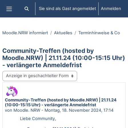
Zum Hauptinhalt
Sie sind als Gast angemeldet
Anmelden
Sucheingabe umschalten
Website-Übersicht
Moodle.NRW informiert
Aktuelles
Terminhinweise & Co
Community-Treffen (hosted by
Moodle.NRW) | 21.11.24 (10:00-15:15 Uhr)
- verlängerte Anmeldefrist
Anzeigemodus
Community-Treffen (hosted by Moodle.NRW) | 21.11.24
Anzahl Antworten: 0
(10:00-15:15 Uhr) - verlängerte Anmeldefrist
von
Moodle. NRW
-
Montag, 18. November 2024, 17:14
Liebe Community,