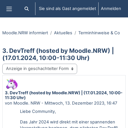
Zum Hauptinhalt
Sie sind als Gast angemeldet
Anmelden
Sucheingabe umschalten
Website-Übersicht
Moodle.NRW informiert
Aktuelles
Terminhinweise & Co
3. DevTreff (hosted by Moodle.NRW) |
(17.01.2024, 10:00-11:30 Uhr)
Anzeigemodus
3. DevTreff (hosted by Moodle.NRW) | (17.01.2024, 10:00-
Anzahl Antworten: 0
11:30 Uhr)
von
Moodle. NRW
-
Mittwoch, 13. Dezember 2023, 16:47
Liebe Community,
Das Jahr 2024 wird direkt mit einer spannenden
Veranstaltung beginnen, dem nächsten DevTreff!