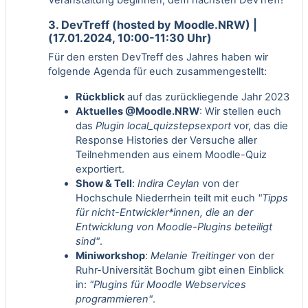
3. DevTreff (hosted by Moodle.NRW) |
(17.01.2024, 10:00-11:30 Uhr)
Für den ersten DevTreff des Jahres haben wir
folgende Agenda für euch zusammengestellt:
Rückblick
auf das zurückliegende Jahr 2023
Aktuelles @Moodle.NRW
: Wir stellen euch
das
Plugin local_quizstepsexport
vor, das die
Response Histories der Versuche aller
Teilnehmenden aus einem Moodle-Quiz
exportiert.
Show & Tell
:
Indira Ceylan
von der
Hochschule Niederrhein teilt mit euch
"Tipps
für nicht-Entwickler*innen, die an der
Entwicklung von Moodle-Plugins beteiligt
sind"
.
Miniworkshop
:
Melanie Treitinger
von der
Ruhr-Universität Bochum gibt einen Einblick
in:
"Plugins für Moodle Webservices
programmieren"
.