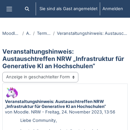
Zum Hauptinhalt
Sie sind als Gast angemeldet
Anmelden
Sucheingabe umschalten
Website-Übersicht
Moodle.NRW informiert
Aktuelles
Terminhinweise & Co
Veranstaltungshinweis: Austauschtreffen NRW „Infrastruktur für Generative KI an Hochschulen“
Veranstaltungshinweis:
Austauschtreffen NRW „Infrastruktur für
Generative KI an Hochschulen“
Anzeigemodus
Veranstaltungshinweis: Austauschtreffen NRW
Anzahl Antworten: 0
„Infrastruktur für Generative KI an Hochschulen“
von
Moodle. NRW
-
Freitag, 24. November 2023, 13:56
Liebe Community,