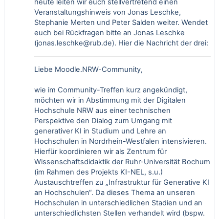
heute leiten wir euch stellvertretend einen
Veranstaltungshinweis von Jonas Leschke,
Stephanie Merten und Peter Salden weiter. Wendet
euch bei Rückfragen bitte an Jonas Leschke
(
jonas.leschke@rub.de
). Hier die Nachricht der drei:
Liebe Moodle.NRW-Community,
wie im Community-Treffen kurz angekündigt,
möchten wir in Abstimmung mit der Digitalen
Hochschule NRW aus einer technischen
Perspektive den Dialog zum Umgang mit
generativer KI in Studium und Lehre an
Hochschulen in Nordrhein-Westfalen intensivieren.
Hierfür koordinieren wir als Zentrum für
Wissenschaftsdidaktik der Ruhr-Universität Bochum
(im Rahmen des Projekts
KI-NEL
, s.u.)
Austauschtreffen zu „Infrastruktur für Generative KI
an Hochschulen“. Da dieses Thema an unseren
Hochschulen in unterschiedlichen Stadien und an
unterschiedlichsten Stellen verhandelt wird (bspw.