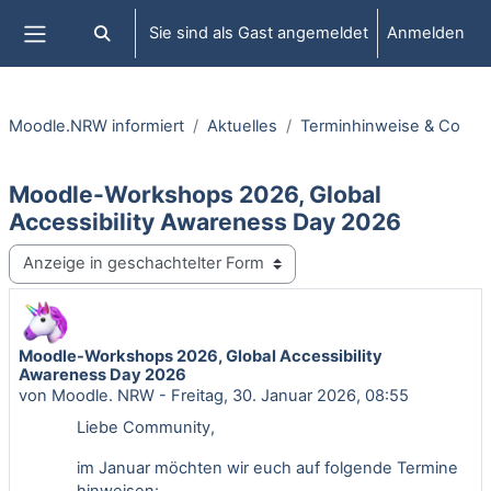
Zum Hauptinhalt
Sie sind als Gast angemeldet
Anmelden
Sucheingabe umschalten
Website-Übersicht
Moodle.NRW informiert
Aktuelles
Terminhinweise & Co
Moodle-Workshops 2026, Global
Accessibility Awareness Day 2026
Anzeigemodus
Moodle-Workshops 2026, Global Accessibility
Anzahl Antworten: 0
Awareness Day 2026
von
Moodle. NRW
-
Freitag, 30. Januar 2026, 08:55
Liebe Community,
im Januar möchten wir euch auf folgende Termine
hinweisen: