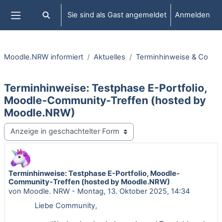
Zum Hauptinhalt
Sie sind als Gast angemeldet
Anmelden
Sucheingabe umschalten
Website-Übersicht
Moodle.NRW informiert
Aktuelles
Terminhinweise & Co
Terminhinweise: Testphase E-Portfolio,
Moodle-Community-Treffen (hosted by
Moodle.NRW)
Anzeigemodus
Terminhinweise: Testphase E-Portfolio, Moodle-
Anzahl Antworten: 0
Community-Treffen (hosted by Moodle.NRW)
von
Moodle. NRW
-
Montag, 13. Oktober 2025, 14:34
Liebe Community,