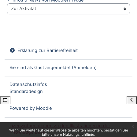
Zur Aktivität
Erklärung zur Barrierefreiheit
Sie sind als Gast angemeldet (
Anmelden
)
Datenschutzinfos
Standarddesign
Kursindex öffnen
Blo
Powered by
Moodle
Lizenzinformationen zu den Illustrationen in der
x
Wenn Sie weiter auf dieser Webseite arbeiten möchten, bestätigen Sie
Knowledge Base
bitte unsere Nutzungsrichtlinie: