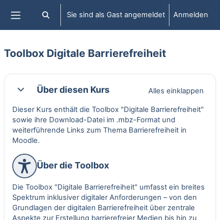
Zum Hauptinhalt
Sie sind als Gast angemeldet
Anmelden
Sucheingabe umschalten
Website-Übersicht
Toolbox Digitale Barrierefreiheit
Abschnittsübersicht
Über diesen Kurs
Alles einklappen
Einklappen
Dieser Kurs enthält die Toolbox "Digitale Barrierefreiheit"
sowie ihre Download-Datei im .mbz-Format und
weiterführende Links zum Thema Barrierefreiheit in
Moodle.
Über die Toolbox
Die Toolbox "Digitale Barrierefreiheit" umfasst ein breites
Spektrum inklusiver digitaler Anforderungen – von den
Grundlagen der digitalen Barrierefreiheit über zentrale
Aspekte zur Erstellung barrierefreier Medien bis hin zu