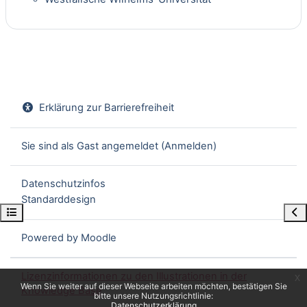
Erklärung zur Barrierefreiheit
Sie sind als Gast angemeldet (
Anmelden
)
Datenschutzinfos
Standarddesign
Kursindex öffnen
Blo
Powered by
Moodle
Lizenzinformationen zu den Illustrationen in der
x
Wenn Sie weiter auf dieser Webseite arbeiten möchten, bestätigen Sie
Knowledge Base
bitte unsere Nutzungsrichtlinie:
Datenschutzerklärung