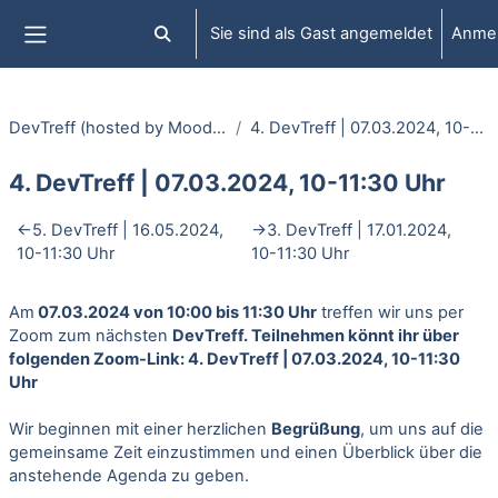
Zum Hauptinhalt
Sie sind als Gast angemeldet
Anme
Sucheingabe umschalten
Website-Übersicht
DevTreff (hosted by Moodle.NRW)
4. DevTreff | 07.03.2024, 10-11:30 Uhr
4. DevTreff | 07.03.2024, 10-11:30 Uhr
Abschnittsübersicht
←
5. DevTreff | 16.05.2024,
→
3. DevTreff | 17.01.2024,
10-11:30 Uhr
10-11:30 Uhr
Am
07.03.2024 von 10:00 bis 11:30 Uhr
treffen wir uns per
Zoom zum nächsten
DevTreff. Teilnehmen könnt ihr über
folgenden Zoom-Link:
4. DevTreff | 07.03.2024, 10-11:30
Uhr
Wir beginnen mit einer herzlichen
Begrüßung
, um uns auf die
gemeinsame Zeit einzustimmen und einen Überblick über die
anstehende Agenda zu geben.