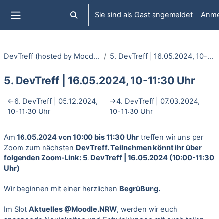
Zum Hauptinhalt
Sie sind als Gast angemeldet
Anme
Sucheingabe umschalten
Website-Übersicht
DevTreff (hosted by Moodle.NRW)
5. DevTreff | 16.05.2024, 10-11:30 Uhr
5. DevTreff | 16.05.2024, 10-11:30 Uhr
Abschnittsübersicht
←
6. DevTreff | 05.12.2024,
→
4. DevTreff | 07.03.2024,
10-11:30 Uhr
10-11:30 Uhr
Am
16.05.2024 von 10:00 bis 11:30 Uhr
treffen wir uns per
Zoom zum nächsten
DevTreff. Teilnehmen könnt ihr über
folgenden Zoom-Link:
5. DevTreff | 16.05.2024 (10:00-11:30
Uhr)
Wir beginnen mit einer herzlichen
Begrüßung.
Im Slot
Aktuelles @Moodle.NRW
, werden wir euch