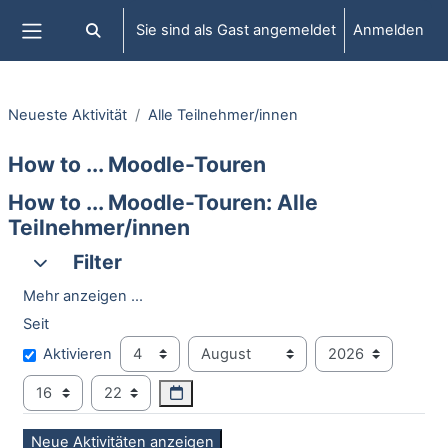
Zum Hauptinhalt
Sie sind als Gast angemeldet
Anmelden
Sucheingabe umschalten
Website-Übersicht
Neueste Aktivität
Alle Teilnehmer/innen
How to ... Moodle-Touren
How to ... Moodle-Touren: Alle
Teilnehmer/innen
Filter
Filter
Filter
Mehr anzeigen ...
Seit
Seit
Tag
Monat
Jahr
Aktivieren
Stunde
Minute