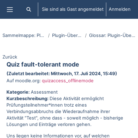
Zum Hauptinhalt
Sie sind als Gast angemeldet
Anmelden
Sucheingabe umschalten
Website-Übersicht
Sammelmappe: Plugins
Plugin-Übersicht
Glossar: Plugin-Übersicht
Zurück
Quiz fault-tolerant mode
(Zuletzt bearbeitet: Mittwoch, 17. Juli 2024, 15:49)
Auf moodle.org:
quizaccess_offlinemode
Kategorie:
Assessment
Kurzbeschreibung:
Diese Aktivität ermöglicht
Prüfungsteilnehmer*innen trotz eines
Verbindungsabbruchs die Wiederaufnahme ihrer
Aktivität "Test", ohne dass - soweit möglich - bisherige
Lösungen und Einträge verloren gehen.
Uns liegen keine Informationen vor, auf welchen