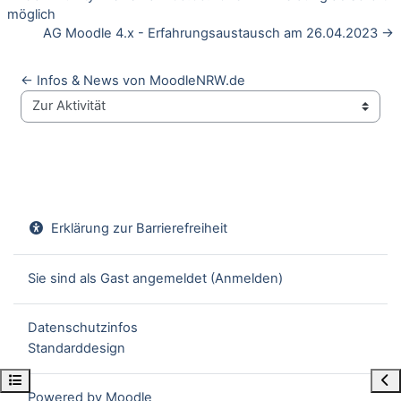
möglich
AG Moodle 4.x - Erfahrungsaustausch am 26.04.2023 →
← Infos & News von MoodleNRW.de
Zur Aktivität
Erklärung zur Barrierefreiheit
Sie sind als Gast angemeldet (
Anmelden
)
Datenschutzinfos
Standarddesign
Kursindex öffnen
Blo
Powered by
Moodle