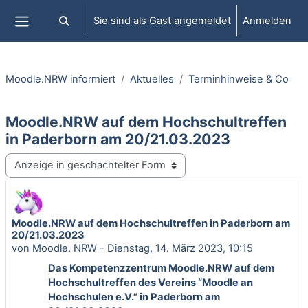
Zum Hauptinhalt
Sie sind als Gast angemeldet
Anmelden
Sucheingabe umschalten
Website-Übersicht
Moodle.NRW informiert
Aktuelles
Terminhinweise & Co
Moodle.NRW auf dem Hochschultreffen
in Paderborn am 20/21.03.2023
Anzeigemodus
Moodle.NRW auf dem Hochschultreffen in Paderborn am
Anzahl Antworten: 0
20/21.03.2023
von
Moodle. NRW
-
Dienstag, 14. März 2023, 10:15
Das Kompetenzzentrum Moodle.NRW auf dem
Hochschultreffen des Vereins “Moodle an
Hochschulen e.V.” in Paderborn am