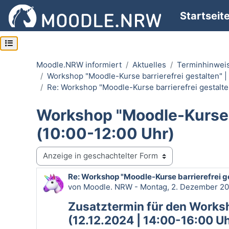
Zum Hauptinhalt
Startseit
Kursindex öffnen
Moodle.NRW informiert
Aktuelles
Terminhinwei
Workshop "Moodle-Kurse barrierefrei gestalten" | 
Re: Workshop "Moodle-Kurse barrierefrei gestalten
Workshop "Moodle-Kurse ba
(10:00-12:00 Uhr)
Anzeigemodus
Re: Workshop "Moodle-Kurse barrierefrei ge
Anzahl Antworten: 0
von
Moodle. NRW
-
Montag, 2. Dezember 20
Zusatztermin für den Worksh
(12.12.2024 | 14:00-16:00 Uh