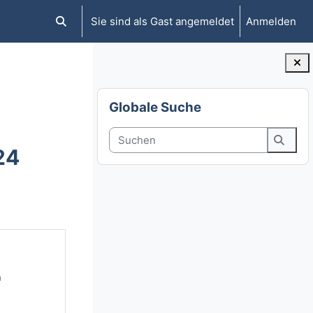
Sie sind als Gast angemeldet
Anmelden
Sucheingabe umschalten
Blöcke
Globale Suche überspringen
Globale Suche
Suchen
24
Suche
"