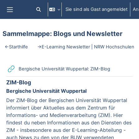
Zum Hauptinhalt
Sie sind als Gast angemeldet
An
Sucheingabe umschalten
Website-Übersicht
Sammelmappe: Blogs und Newsletter
Abschnittsübersicht
←
Starthilfe
→
E-Learning Newsletter | NRW Hochschulen
Link/URL
Bergische Universität Wuppertal: ZIM-Blog
ZIM-Blog
Bergische Universität Wuppertal
Der ZIM-Blog der Bergischen Universität Wuppertal
informiert über Aktuelles aus dem Zentrum für
Informations- und Medienverarbeitung (ZIM). Hier
findest du neben Informationen aus den Diensten des
ZIM - insbesondere aus der E-Learning-Abteilung -
auch News zu den von der BUW verwendeten