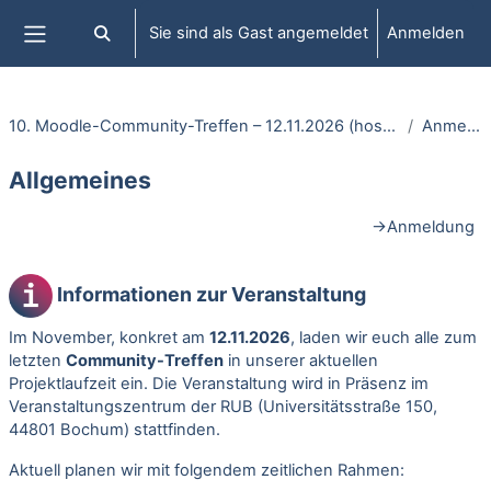
Zum Hauptinhalt
Sie sind als Gast angemeldet
Anmelden
Sucheingabe umschalten
Website-Übersicht
10. Moodle-Community-Treffen – 12.11.2026 (hosted by Moodle.NRW)
Anmeldung
Allgemeines
Abschnittsübersicht
→
Anmeldung
Informationen zur Veranstaltung
Im November, konkret am
12.11.2026
, laden wir euch alle zum
letzten
Community-Treffen
in unserer aktuellen
Projektlaufzeit ein. Die Veranstaltung wird in Präsenz im
Veranstaltungszentrum der RUB (Universitätsstraße 150,
44801 Bochum) stattfinden.
Aktuell planen wir mit folgendem zeitlichen Rahmen: