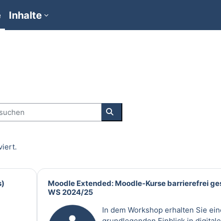
e
Inhalte
uchen
Kurse suchen
viert.
s)
Moodle Extended: Moodle-Kurse barrierefrei ge
WS 2024/25
In dem Workshop erhalten Sie ei
grundlegenden Einblick in digitale