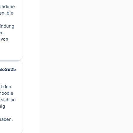
hiedene
en, die
bindung
r,
 von
g SoSe25
et den
Moodle
 sich an
nig
haben.