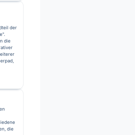
teil der
e".
n die
ativer
eiterer
herpad,
nen
hiedene
en, die