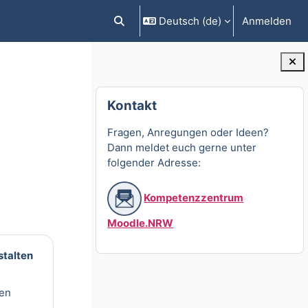
Deutsch ‎(de)‎
Anmelden
Sucheingabe umschalten
Blöcke
Kontakt überspringen
Kontakt
Fragen, Anregungen oder Ideen?
Dann meldet euch gerne unter
folgender Adresse:
Kompetenzzentrum
Moodle.NRW
stalten
nen