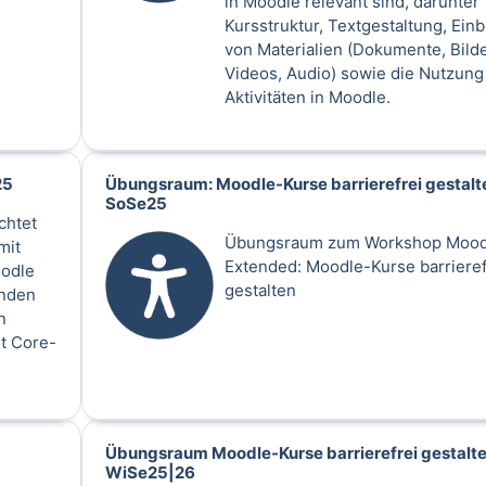
in Moodle relevant sind, darunter
Kursstruktur, Textgestaltung, Ein
von Materialien (Dokumente, Bilde
Videos, Audio) sowie die Nutzung
Aktivitäten in Moodle.
25
Übungsraum: Moodle-Kurse barrierefrei gestalt
SoSe25
chtet
Übungsraum zum Workshop Mood
mit
Extended: Moodle-Kurse barrieref
oodle
gestalten
enden
n
t Core-
Übungsraum Moodle-Kurse barrierefrei gestalt
WiSe25|26