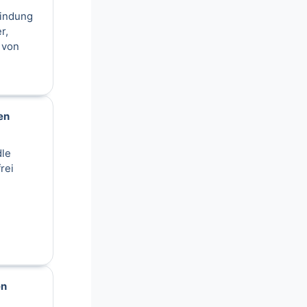
bindung
r,
 von
en
le
rei
en