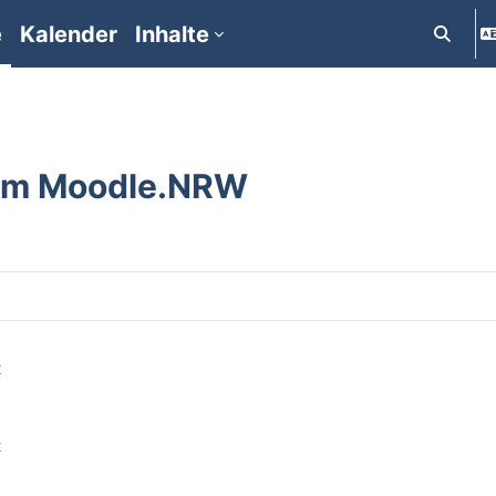
e
Kalender
Inhalte
Suchein
um Moodle.NRW
t
t