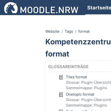
Zum Hauptinhalt
Startseit
Website
Tags
format
Kompetenzzentr
format
GLOSSAREINTRÄGE
Tiles format
Glossar: Plugin-Übersich
Sammelmappe: Plugins
Onetopic format
Glossar: Plugin-Übersich
Sammelmappe: Plugins