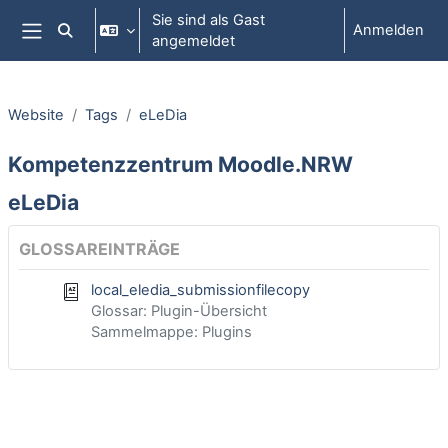
Zum Hauptinhalt
Sie sind als Gast
Anmelden
Sucheingabe umschalten
angemeldet
Website-Übersicht
Website
Tags
eLeDia
Kompetenzzentrum Moodle.NRW
eLeDia
GLOSSAREINTRÄGE
local_eledia_submissionfilecopy
Glossar: Plugin-Übersicht
Sammelmappe: Plugins