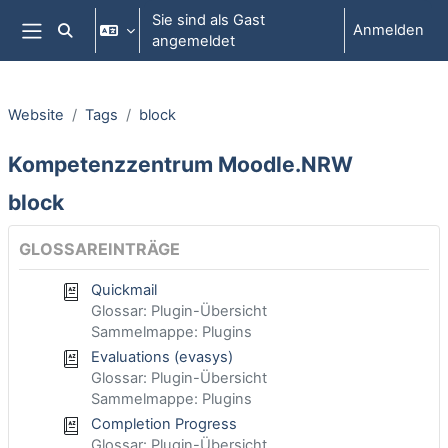
Zum Hauptinhalt
Sie sind als Gast
Anmelden
Sucheingabe umschalten
angemeldet
Website-Übersicht
Website
Tags
block
Kompetenzzentrum Moodle.NRW
block
GLOSSAREINTRÄGE
Quickmail
Glossar: Plugin-Übersicht
Sammelmappe: Plugins
Evaluations (evasys)
Glossar: Plugin-Übersicht
Sammelmappe: Plugins
Completion Progress
Glossar: Plugin-Übersicht