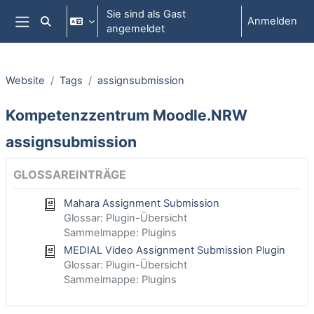
Zum Hauptinhalt
Sie sind als Gast
Anmelden
Sucheingabe umschalten
angemeldet
Website-Übersicht
Website
Tags
assignsubmission
Kompetenzzentrum Moodle.NRW
assignsubmission
GLOSSAREINTRÄGE
Mahara Assignment Submission
Glossar: Plugin-Übersicht
Sammelmappe: Plugins
MEDIAL Video Assignment Submission Plugin
Glossar: Plugin-Übersicht
Sammelmappe: Plugins