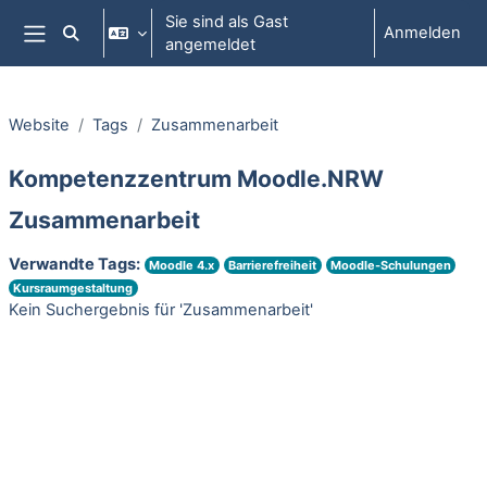
Zum Hauptinhalt
Sie sind als Gast
Anmelden
Sucheingabe umschalten
angemeldet
Website-Übersicht
Website
Tags
Zusammenarbeit
Kompetenzzentrum Moodle.NRW
Zusammenarbeit
Verwandte Tags:
Moodle 4.x
Barrierefreiheit
Moodle-Schulungen
Kursraumgestaltung
Kein Suchergebnis für 'Zusammenarbeit'