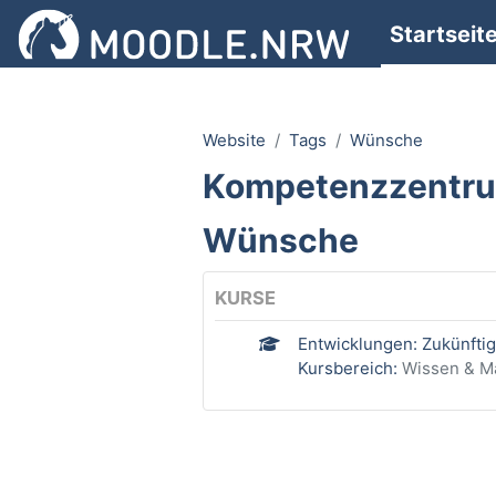
Zum Hauptinhalt
Startseit
Website
Tags
Wünsche
Kompetenzzentr
Wünsche
KURSE
Entwicklungen: Zukünfti
Kursbereich:
Wissen & Ma