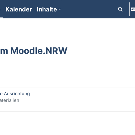
e
Kalender
Inhalte
Suchein
um Moodle.NRW
ge Ausrichtung
terialien