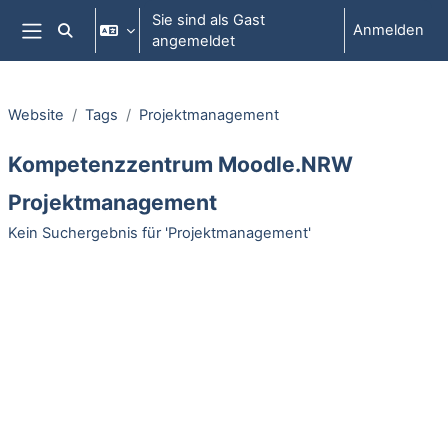
Zum Hauptinhalt
Sie sind als Gast
Anmelden
Sucheingabe umschalten
angemeldet
Website-Übersicht
Website
Tags
Projektmanagement
Kompetenzzentrum Moodle.NRW
Projektmanagement
Kein Suchergebnis für 'Projektmanagement'