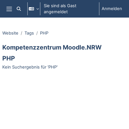
Zum Hauptinhalt
Sie sind als Gast
Anmelden
Sucheingabe umschalten
angemeldet
Website-Übersicht
Website
Tags
PHP
Kompetenzzentrum Moodle.NRW
PHP
Kein Suchergebnis für 'PHP'