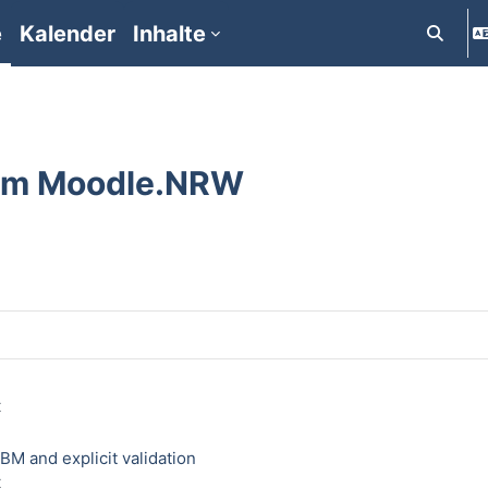
e
Kalender
Inhalte
Suchein
um Moodle.NRW
t
M and explicit validation
t