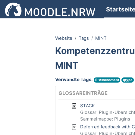
Zum Hauptinhalt
Startseit
Website
Tags
MINT
Kompetenzzentr
MINT
Verwandte Tags:
E-Assessment
qtype
GLOSSAREINTRÄGE
STACK
Glossar: Plugin-Übersich
Sammelmappe: Plugins
Deferred feedback with CB
Glossar: Plugin-Übersich