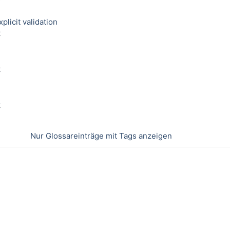
licit validation
t
t
t
Nur Glossareinträge mit Tags anzeigen