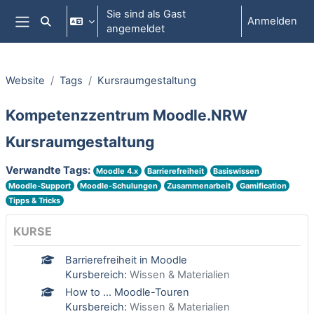
Zum Hauptinhalt
Sie sind als Gast
Anmelden
Sucheingabe umschalten
angemeldet
Website-Übersicht
Website
Tags
Kursraumgestaltung
Kompetenzzentrum Moodle.NRW
Kursraumgestaltung
Verwandte Tags:
Moodle 4.x
Barrierefreiheit
Basiswissen
Moodle-Support
Moodle-Schulungen
Zusammenarbeit
Gamification
Tipps & Tricks
KURSE
Barrierefreiheit in Moodle
Kursbereich:
Wissen & Materialien
How to ... Moodle-Touren
Kursbereich:
Wissen & Materialien