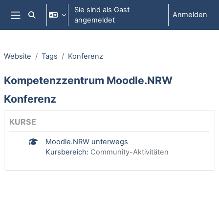
Zum Hauptinhalt
Sie sind als Gast
Anmelden
Sucheingabe umschalten
angemeldet
Website-Übersicht
Website
Tags
Konferenz
Kompetenzzentrum Moodle.NRW
Konferenz
KURSE
Moodle.NRW unterwegs
Kursbereich:
Community-Aktivitäten