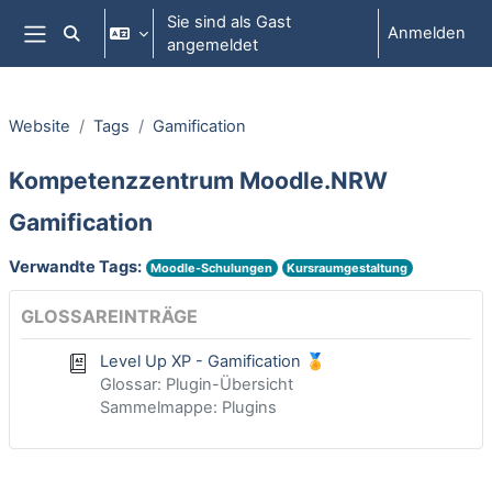
Zum Hauptinhalt
Sie sind als Gast
Anmelden
Sucheingabe umschalten
angemeldet
Website-Übersicht
Website
Tags
Gamification
Kompetenzzentrum Moodle.NRW
Gamification
Verwandte Tags:
Moodle-Schulungen
Kursraumgestaltung
GLOSSAREINTRÄGE
Level Up XP - Gamification 🏅
Glossar: Plugin-Übersicht
Sammelmappe: Plugins