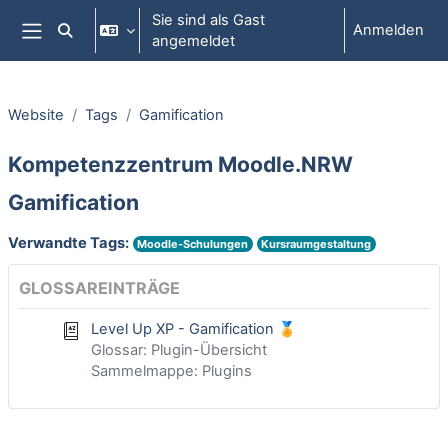
Zum Hauptinhalt
Sie sind als Gast
Anmelden
Sucheingabe umschalten
angemeldet
Website-Übersicht
Website
Tags
Gamification
Kompetenzzentrum Moodle.NRW
Gamification
Verwandte Tags:
Moodle-Schulungen
Kursraumgestaltung
GLOSSAREINTRÄGE
Level Up XP - Gamification 🏅
Glossar: Plugin-Übersicht
Sammelmappe: Plugins