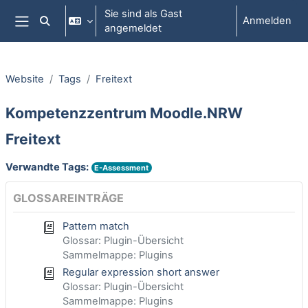
Zum Hauptinhalt
Sie sind als Gast
Anmelden
Sucheingabe umschalten
angemeldet
Website-Übersicht
Website
Tags
Freitext
Kompetenzzentrum Moodle.NRW
Freitext
Verwandte Tags:
E-Assessment
GLOSSAREINTRÄGE
Pattern match
Glossar: Plugin-Übersicht
Sammelmappe: Plugins
Regular expression short answer
Glossar: Plugin-Übersicht
Sammelmappe: Plugins